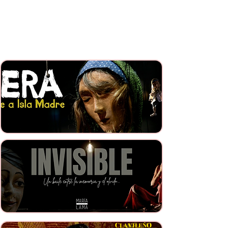
Danza
Propuestas de danza
C
O
LAVILEÑ