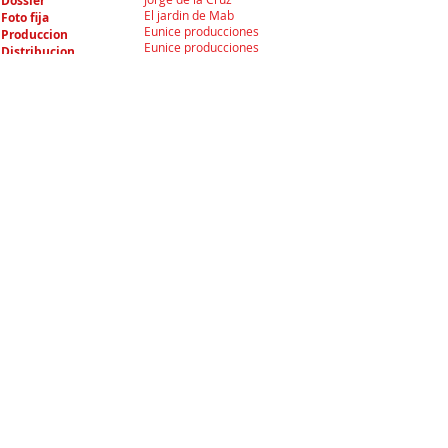
Dossier
El jardin de Mab
Foto fija
Eunice producciones
Produccion
Eunice producciones
Distribucion
Galeria